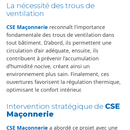
to
Dans le cadre de notre récente intervention,
go
nous avons réalisé des travaux essentiels sur
to
un bâtiment sur 3 niveaux, comprenant le rez-
the
de-chaussée, le 1er étage et le 2ème étage.
first
Notre mission consistait à créer des trous de
slide
ventilation, une étape cruciale pour garantir la
durabilité et la salubrité de la structure.
La nécessité des trous de
ventilation
CSE Maçonnerie
reconnaît l’importance
fondamentale des trous de ventilation dans
tout bâtiment. D’abord, ils permettent une
circulation d’air adéquate, ensuite, ils
contribuent à prévenir l’accumulation