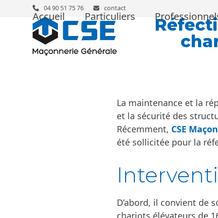
Skip
04 90 51 75 76
contact
Accueil
Particuliers
Professionnel
to
Réfect
content
char
La maintenance et la rép
et la sécurité des struct
Récemment,
CSE Maçon
été sollicitée pour la ré
Intervent
D’abord, il convient de s
chariots élévateurs de 1