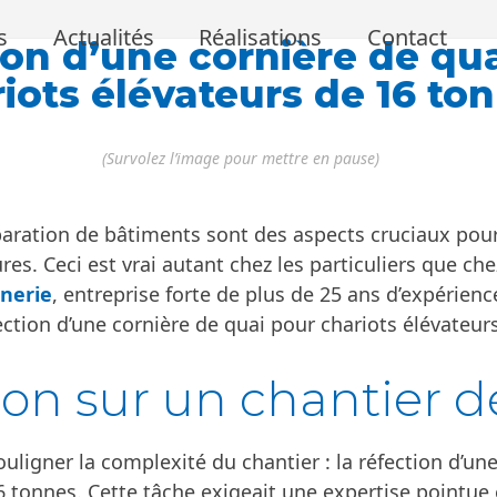
s
Actualités
Réalisations
Contact
ion d’une cornière de qu
iots élévateurs de 16 to
(Survolez l’image pour mettre en pause)
aration de bâtiments sont des aspects cruciaux pour 
ures. Ceci est vrai autant chez les particuliers que ch
nerie
, entreprise forte de plus de 25 ans d’expérien
fection d’une cornière de quai pour chariots élévateur
ion sur un chantier d
ouligner la complexité du chantier : la réfection d’un
6 tonnes. Cette tâche exigeait une expertise pointue e