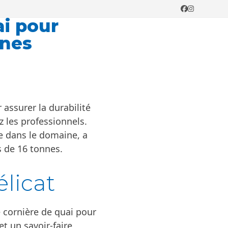
Facebook
Instagram
ai pour
nnes
assurer la durabilité
ez les professionnels.
ce dans le domaine, a
s de 16 tonnes.
élicat
e cornière de quai pour
t un savoir-faire