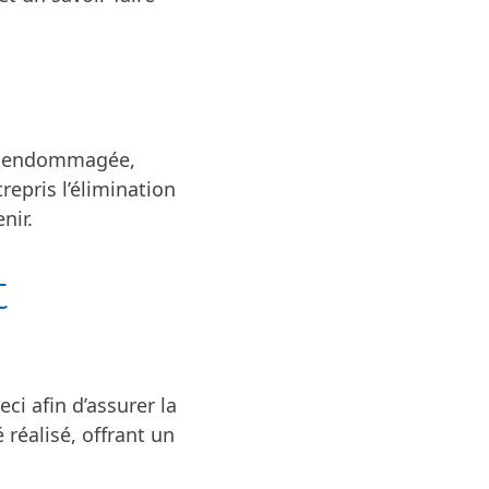
re endommagée,
repris l’élimination
nir.
t
ci afin d’assurer la
é réalisé, offrant un